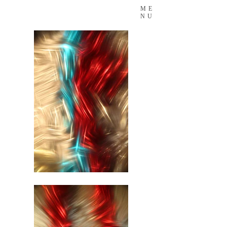
ME
NU