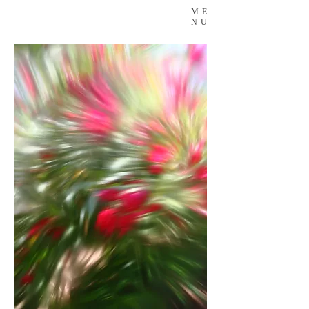
ME
NU